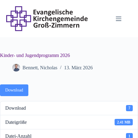
Zum
Inhalt
springen
Kinder- und Jugendprogramm 2026
Bennett, Nicholas
13. März 2026
Download
Download
7
Dateigröße
2.41 MB
Datei-Anzahl
1